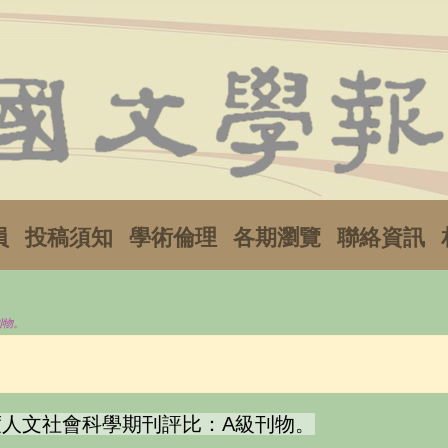
員
投稿須知
學術倫理
各期瀏覽
聯絡資訊
刊物。
度人文社會科學期刊評比：A級刊物。