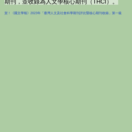
期刊，並收錄為人文學核心期刊（THCI）。
賀！《國文學報》2023年「臺灣人文及社會科學期刊評比暨核心期刊收錄」第一級