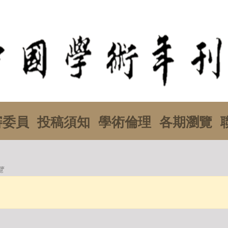
審委員
投稿須知
學術倫理
各期瀏覽
覽
: