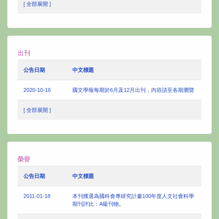
[ 全部展開 ]
出刊
公告日期
中文標題
2020-10-16
國文學報每期於6月及12月出刊，內容請至各期瀏覽
[ 全部展開 ]
榮譽
公告日期
中文標題
2011-01-18
本刊獲選為國科會專研究計畫100年度人文社會科學
期刊評比：A級刊物。