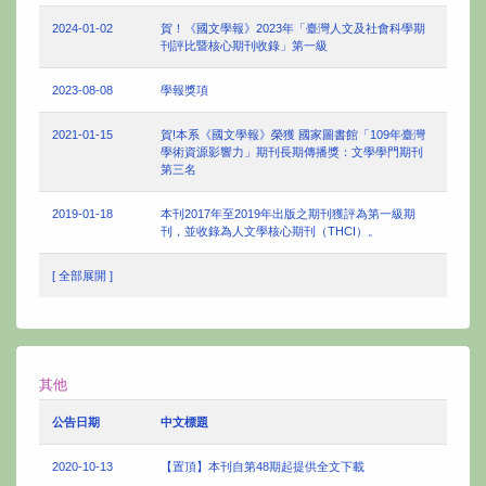
2024-01-02
賀！《國文學報》2023年「臺灣人文及社會科學期
刊評比暨核心期刊收錄」第一級
2023-08-08
學報獎項
2021-01-15
賀!本系《國文學報》榮獲 國家圖書館「109年臺灣
學術資源影響力」期刊長期傳播獎：文學學門期刊
第三名
2019-01-18
本刊2017年至2019年出版之期刊獲評為第一級期
刊，並收錄為人文學核心期刊（THCI）。
[ 全部展開 ]
其他
公告日期
中文標題
2020-10-13
【置頂】本刊自第48期起提供全文下載