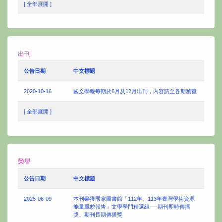
[ 全部展開 ]
出刊
公告日期
中文標題
2020-10-16
國文學報每期於6月及12月出刊，內容請至各期瀏覽
[ 全部展開 ]
榮譽
公告日期
中文標題
2025-06-09
本刊榮獲國家圖書館「112年、113年臺灣學術資源
能量風貌報告」文學學門精選組──期刊即時傳播
獎、期刊長期傳播獎