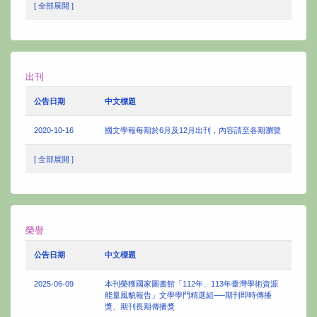
[ 全部展開 ]
出刊
公告日期
中文標題
2020-10-16
國文學報每期於6月及12月出刊，內容請至各期瀏覽
[ 全部展開 ]
榮譽
公告日期
中文標題
2025-06-09
本刊榮獲國家圖書館「112年、113年臺灣學術資源
能量風貌報告」文學學門精選組──期刊即時傳播
獎、期刊長期傳播獎