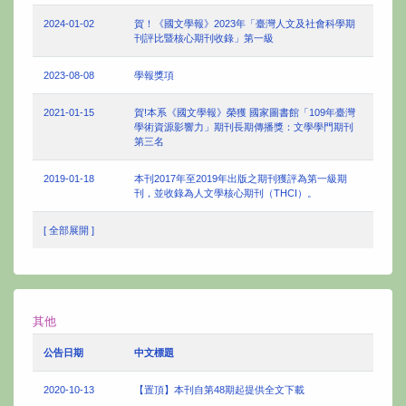
2024-01-02
賀！《國文學報》2023年「臺灣人文及社會科學期
刊評比暨核心期刊收錄」第一級
2023-08-08
學報獎項
2021-01-15
賀!本系《國文學報》榮獲 國家圖書館「109年臺灣
學術資源影響力」期刊長期傳播獎：文學學門期刊
第三名
2019-01-18
本刊2017年至2019年出版之期刊獲評為第一級期
刊，並收錄為人文學核心期刊（THCI）。
[ 全部展開 ]
其他
公告日期
中文標題
2020-10-13
【置頂】本刊自第48期起提供全文下載