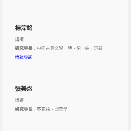
楊淙銘
講師
研究專長
：中國古典文學－詩、詞、曲、楚辭
傳記專訪
張美煜
講師
研究專長
：客家語、國音學