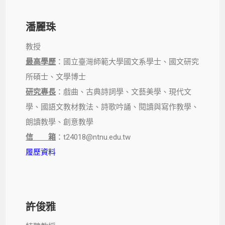
潘麗珠
教授
最高學歷
：國立臺灣師範大學國文系學士、國文研究
所碩士、文學博士
研究專長
：戲曲、古典詩詞學、文藝美學、現代文
學、國語文教材教法、詩歌吟誦、閱讀與寫作教學、
朗讀教學、創意教學
信 箱
：t24018@ntnu.edu.tw
履歷資料
許俊雅