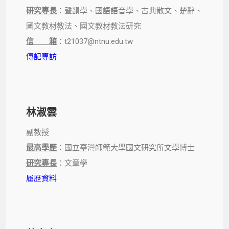
研究專長
：聲韻學、國語語音學、古典散文、楚辭、
國文教材教法、國文教材教法研究
信 箱
：t21037@ntnu.edu.tw
傳記專訪
林淑雲
副教授
最高學歷
：國立臺灣師範大學國文研究所文學博士
研究專長
：文章學
履歷資料