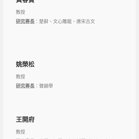
教授
研究專長
：楚辭、文心雕龍、唐宋古文
姚榮松
教授
研究專長
：聲韻學
王開府
教授