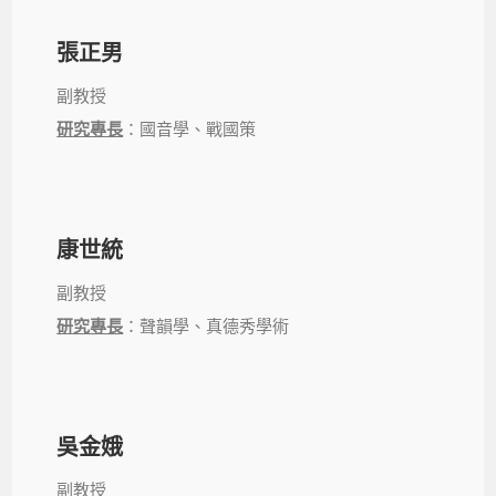
張正男
副教授
研究專長
：國音學、戰國策
康世統
副教授
研究專長
：聲韻學、真德秀學術
吳金娥
副教授