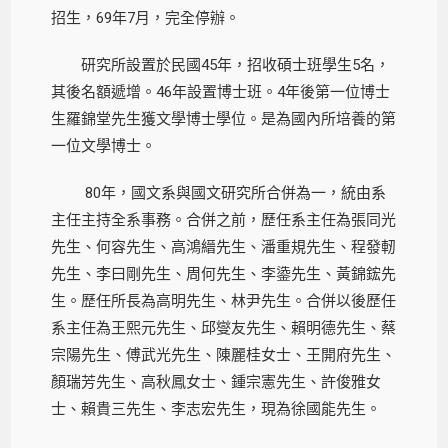
招生，69年7月，完全停辦。
研究所設置於民國45年，招收碩士班學生5名，
其後名額遞增。46年設置博士班。4年後第一位博士
生羅錦堂先生獲文學博士學位。是為國內所培養的第
一位文學博士。
80年，國文系與國文研究所合併為一，統由系
主任主持全系事務。合併之前，歷任系主任為張同光
先生、何容先生、高鴻縉先生、潘重規先生、程發軔
先生、李曰剛先生、周何先生、李鍌先生、黃錦鋐先
生。歷任所長為高明先生、林尹先生。合併以後歷任
系主任為王熙元先生、邱燮友先生、賴明德先生、蔡
宗陽先生、傅武光先生、陳麗桂女士、王開府先生、
顏瑞芳先生、高秋鳳女士、鍾宗憲先生、許俊雅女
士、賴貴三先生、李志宏先生，現為徐國能先生。