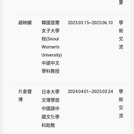
要
趙映顯
韓國首爾
2025.03.15~2025.06.10
學
女子大學
術
校(Seoul
交
Women’s
流
University)
中語中文
學科教授
片倉健
2024.04.01~2025.03.24
學
日本大學
博
術
文理學部
交
中國語中
流
國文化學
科助教