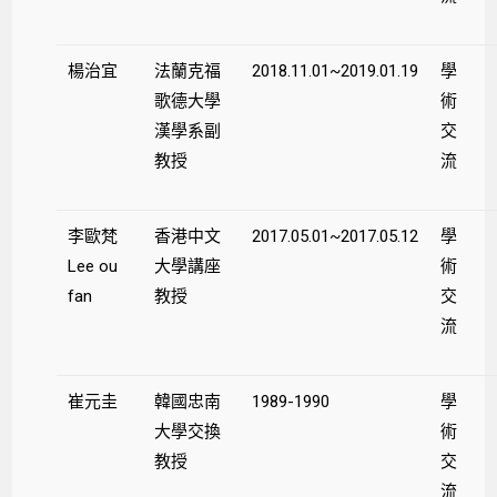
楊治宜
法蘭克福
2018.11.01~2019.01.19
學
歌德大學
術
漢學系副
交
教授
流
李歐梵
香港中文
2017.05.01~2017.05.12
學
Lee ou
大學講座
術
fan
教授
交
流
崔元圭
韓國忠南
1989-1990
學
大學交換
術
教授
交
流