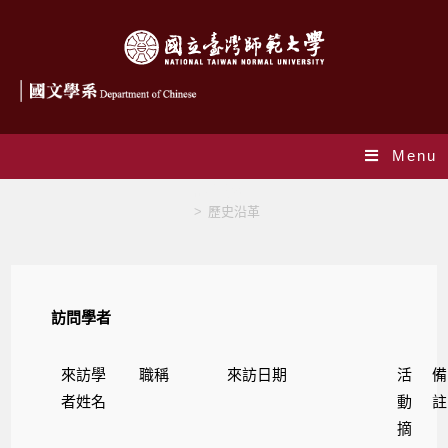
Menu
訪問學者
>
歷史沿革
訪問學者
來訪學
職稱
來訪日期
活
備
者姓名
動
註
摘