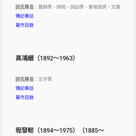
研究專長
：聲韻學、詩經、訓詁學、東坡詩詞、文選
傳記專訪
著作目錄
高鴻縉（1892～1963）
研究專長
：文字學
傳記專訪
著作目錄
程發軔（1894～1975）（1885～