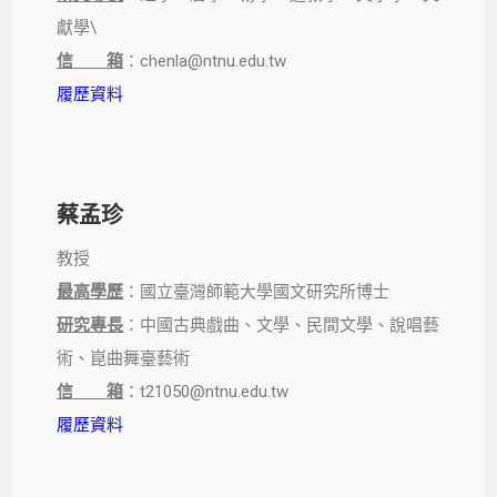
獻學\
信 箱
：chenla@ntnu.edu.tw
履歷資料
蔡孟珍
教授
最高學歷
：國立臺灣師範大學國文研究所博士
研究專長
：中國古典戲曲、文學、民間文學、說唱藝
術、崑曲舞臺藝術
信 箱
：t21050@ntnu.edu.tw
履歷資料