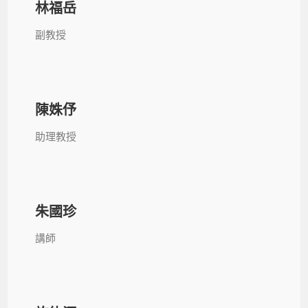
林福岳
副教授
陳姝伃
助理教授
朱國珍
講師