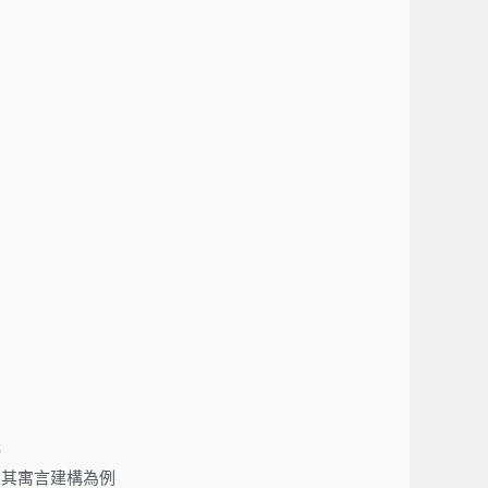
疇
及其寓言建構為例