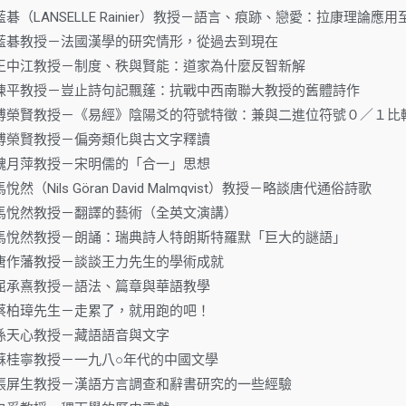
.30.藍碁（LANSELLE Rainier）教授－語言、痕跡、戀愛：拉康理
7.04.藍碁教授－法國漢學的研究情形，從過去到現在
0.02.王中江教授－制度、秩與賢能：道家為什麼反智新解
0.27.陳平教授－豈止詩句記飄蓬：抗戰中西南聯大教授的舊體詩作
1.03.傅榮賢教授－《易經》陰陽爻的符號特徵：兼與二進位符號０／１比
.03.傅榮賢教授－偏旁類化與古文字釋讀
.06.魏月萍教授－宋明儒的「合一」思想
14.馬悅然（Nils Göran David Malmqvist）教授－略談唐代通俗詩歌
.19.馬悅然教授－翻譯的藝術（全英文演講）
1.20.馬悅然教授－朗誦：瑞典詩人特朗斯特羅默「巨大的謎語」
.25.唐作藩教授－談談王力先生的學術成就
.04.屈承熹教授－語法、篇章與華語教學
.09.蔡柏璋先生－走累了，就用跑的吧！
.18.孫天心教授－藏語語音與文字
.24.蘇桂寧教授－一九八○年代的中國文學
3.30.張屏生教授－漢語方言調查和辭書研究的一些經驗