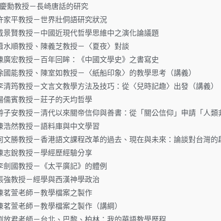
16.林慶勳教授－長崎唐話的研究
.29.許家平教授－世界壯侗語研究狀況
5.10.戴景賢教授－中國近現代哲學思維中之演化論議題
.03.蕭水順教授、陳義芝教授－〈夏夜〉對談
0.11.陳廣宏教授－百年回眸：《中國文學史》之書寫史
0.13.徐國能教授、陳室如教授－〈紙船印象〉的教學思考（講義）
0.20.李清筠教授－文言文教學方法及技巧：從〈兒時記趣〉出發（講義）
.03.楊儒賓教授－莊子的天均哲學
2.06.游子安教授－清代以來關帝信仰與善書：從「關公信仰」申請「
.19.陳浩然教授－語料庫與中文學習
3.06.何文勝教授－香港語文課程改革的過去、現在與未來：論談對台灣的
.17.陳志銳教授－學經歷經驗分享
.27.李劍國教授－《太平廣記》的體例
.29.張強教授－經學與西漢神學政治
.28.陳茗萱老師－教學檔案之製作
.28.陳茗萱老師－教學檔案之製作（講綱）
0.11.劉放君老師－台北、巴黎、柏林：我的華語教學歷程