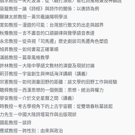
.19.江弱水教授－呎尺波濤：從〈觀打漁歌〉看杜詩風格兼及神韻說
.22.楊晉龍教授－論《詩經》與詩作的關係：以唐詩為例
25.佐藤鍊太郎教授－黃宗羲論陽明學派
.26.陳室如教授－漫遊的可能：台灣旅行散文的出走與越界
.08.鄭秋豫教授－言不盡音的口語韻律與聲學語音表達
.08.孫永忠教授－從央視「司馬遷」歷史劇談司馬遷角色塑造
16.季旭昇教授－如何書寫正確筆順
17.陳滿銘教授－篇章風格教學
.22.王許林教授－大陸中學語文教材的演變及現狀討論
.12.高莉芬教授－宇宙創生與神話海洋講綱（講義）
.12.鍾宗憲教授－如何測量田野的距離：談文學的田野工作與經驗
.16.林聰舜教授－西漢思想的一個側面：思想、統治與權力
16.陳廖安教授－介於文史星曆之間（講義）
.23.馮時教授－考古學視角下的上古宇宙觀：從雙墩春秋墓談起
25.嚴力先生－中國大陸詩壇寫作與出版現狀
2.徐國能教授－談詩
19.甯應斌教授－跨性別：由來與政治