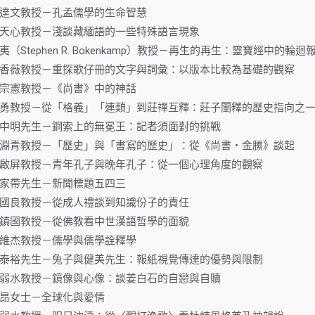
17.馮達文教授－孔孟儒學的生命智慧
.01.孫天心教授－淺談藏緬語的一些特殊語言現象
27.柏夷（Stephen R. Bokenkamp）教授－再生的再生：靈寶經中的輪迴
.04.林香薇教授－重探歌仔冊的文字與詞彙：以版本比較為基礎的觀察
08.鍾宗憲教授－《尚書》中的神話
.18.方勇教授－從「格義」「連類」到莊禪互釋：莊子闡釋的歷史指向之
.18.江中明先生－鋼索上的無冕王：記者須面對的挑戰
.31.朱淵青教授－「歷史」與「書寫的歷史」：從《尚書‧金縢》談起
.23.林啟屏教授－青年孔子與晚年孔子：從一個心理角度的觀察
26.陳家帶先生－新聞標題五四三
30.葉國良教授－從成人禮談到知識份子的責任
06.林鎮國教授－從佛教看中世漢語哲學的面貌
09.林維杰教授－儒學與儒學詮釋學
.07.陳泰裕先生－兔子與健美先生：報紙視覺傳達的優勢與限制
.14.江弱水教授－鏡像與心像：談姜白石的自戀與自贖
18.李昂女士－全球化與愛情