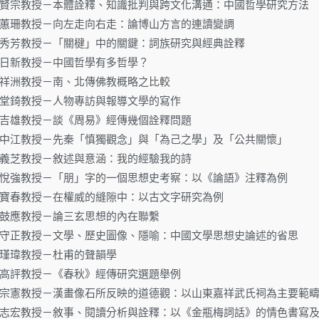
.06.賴賢宗教授－本體詮釋、知識批判與跨文化溝通：中國哲學研究方法
.15.林蕙珊教授－向左走向右走：論博山方言的連讀變調
.16.楊秀芳教授－「關楗」中的關鍵：詞族研究與經典詮釋
17.江日新教授－中國哲學有多哲學？
23.游祥洲教授－南、北傳佛教概略之比較
17.張堂錡教授－人物專訪與報導文學的寫作
31.鄭吉雄教授－談《周易》經傳幾個詮釋問題
.11.王中江教授－先秦「慎獨觀念」與「為己之學」及「公共關懷」
21.陳義芝教授－敘述與意涵：我的經驗我的詩
.13.勞悅強教授－「朋」字的一個思想史考察：以《論語》注釋為例
.24.沈寶春教授－在權威的縫隙中：以古文字研究為例
01.陳鼓應教授－論三玄思想的內在聯繫
.17.曾守正教授－文學、歷史圖像、隱喻：中國文學思想史論述的省思
08.吳瑾瑋教授－杜甫的聲韻學
09.張高評教授－《春秋》經傳研究選題舉例
.03.鍾宗憲教授－漢畫像石所反映的道德觀：以山東嘉祥武氏祠為主要範
.12.李志宏教授－敘事、閱讀分析與詮釋：以《金瓶梅詞話》的情色書寫