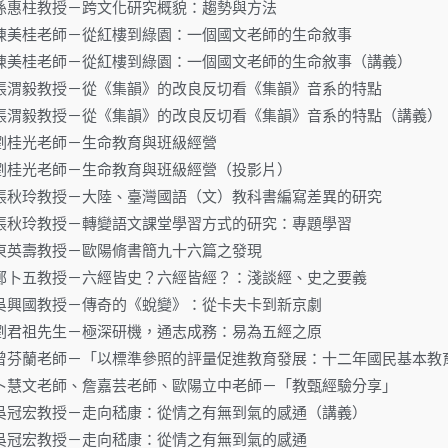
.28.孫惠柱教授－跨文化研究概貌：趨勢與方法
6.13.陳美桂老師－從紅樓到綠園：一個國文老師的生命敘事
6.13.陳美桂老師－從紅樓到綠園：一個國文老師的生命敘事（講義）
9.25.張渭毅教授－從《集韻》的改良反切看《集韻》音系的特點
9.25.張渭毅教授－從《集韻》的改良反切看《集韻》音系的特點（講義）
.27.劉桂光老師－生命教育與班級經營
.27.劉桂光老師－生命教育與班級經營（投影片）
0.15.張秋玲教授－大陸、臺灣國語（文）教科書編寫差異的研究
0.17.張秋玲教授－轉變語文課堂學習方式的研究：專題學習
.28.東英壽教授－歐陽脩書簡九十六篇之發現
0.28.鄭卜五教授－六經皆史？六經皆經？：淺談經、史之要義
1.06.吳興國教授－傳奇的《蛻變》：從卡夫卡到新京劇
1.18.劉君祖先生－極深研機，通志成務：易為五經之原
2.05.曾芬蘭老師－「以標準參照的評量促進教育發展：十二年國民基本
2.31.卜慧文老師、詹嘉芸老師、歐陽立中老師－「教甄經驗分享」
4.15.吳冠宏教授－走向嵇康：從情之有無到氣的感通（講義）
4.15.吳冠宏教授－走向嵇康：從情之有無到氣的感通