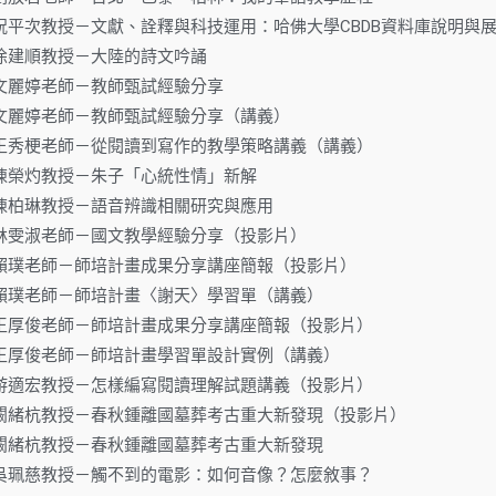
0.23.祝平次教授－文獻、詮釋與科技運用：哈佛大學CBDB資料庫說
.25.徐建順教授－大陸的詩文吟誦
.26.文麗婷老師－教師甄試經驗分享
.26.文麗婷老師－教師甄試經驗分享（講義）
1.01.王秀梗老師－從閱讀到寫作的教學策略講義（講義）
.18.陳榮灼教授－朱子「心統性情」新解
.03.陳柏琳教授－語音辨識相關研究與應用
.26.林雯淑老師－國文教學經驗分享（投影片）
3.07.賴璞老師－師培計畫成果分享講座簡報（投影片）
.07.賴璞老師－師培計畫〈謝天〉學習單（講義）
3.07.王厚俊老師－師培計畫成果分享講座簡報（投影片）
3.07.王厚俊老師－師培計畫學習單設計實例（講義）
3.21.游適宏教授－怎樣編寫閱讀理解試題講義（投影片）
5.06.闞緒杭教授－春秋鍾離國墓葬考古重大新發現（投影片）
.06.闞緒杭教授－春秋鍾離國墓葬考古重大新發現
5.07.吳珮慈教授－觸不到的電影：如何音像？怎麼敘事？