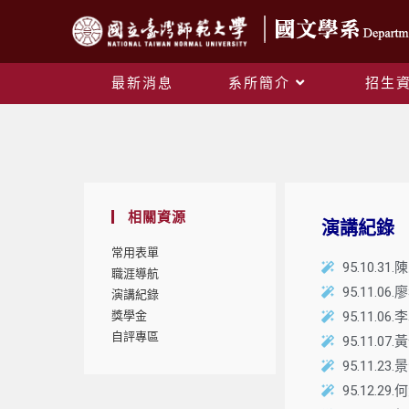
最新消息
系所簡介
招生
相關資源
演講紀錄
常用表單
95.10.
職涯導航
95.11.
演講紀錄
獎學金
95.11.
自評專區
95.11.
95.11
95.12