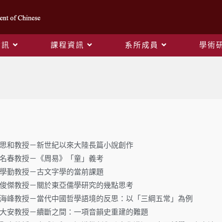
資訊
課程資訊
系所成員
學術
演講紀錄
31.陳思和教授－新世紀以來大陸長篇小說創作
06.廖名春教授－《周易》「童」義考
06.李學勤教授－古文字學的當前課題
07.黃俊傑教授－關於東亞儒學研究的幾點思考
.23.景海峰教授－當代中國哲學語境的反思：以「三綱五常」為例
.29.何大安教授－續斷之間：一項音韻史重建的難題