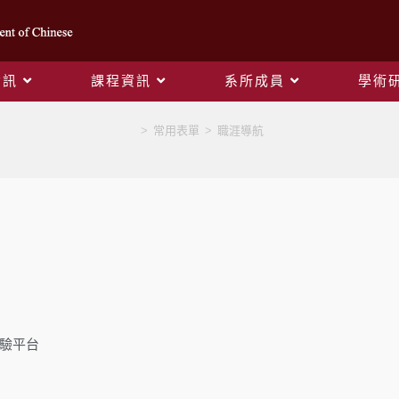
資訊
課程資訊
系所成員
學術
系友傳承
>
常用表單
>
職涯導航
經驗平台