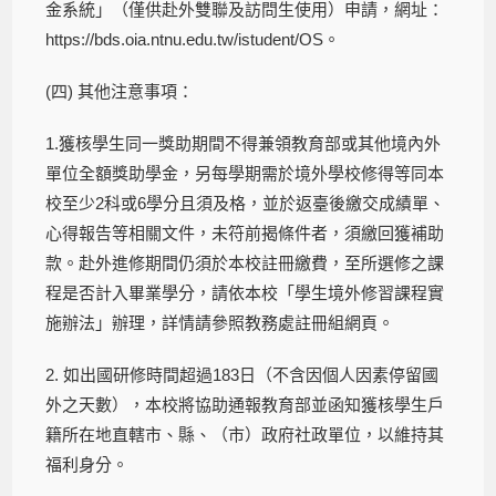
金系統」（僅供赴外雙聯及訪問生使用）申請，網址：
https://bds.oia.ntnu.edu.tw/istudent/OS
。
(四) 其他注意事項：
1.獲核學生同一獎助期間不得兼領教育部或其他境內外
單位全額獎助學金，另每學期需於境外學校修得等同本
校至少2科或6學分且須及格，並於返臺後繳交成績單、
心得報告等相關文件，未符前揭條件者，須繳回獲補助
款。赴外進修期間仍須於本校註冊繳費，至所選修之課
程是否計入畢業學分，請依本校「學生境外修習課程實
施辦法」辦理，詳情請參照教務處註冊組網頁。
2. 如出國研修時間超過183日（不含因個人因素停留國
外之天數），本校將協助通報教育部並函知獲核學生戶
籍所在地直轄市、縣、（市）政府社政單位，以維持其
福利身分。