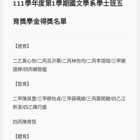
111學年度第1學期國文學系學士班五
育獎學金得獎名單
【德育】
二乙黃心怡/二丙呂沂蓁/二丙林怡均/二丙李翊瑄/三甲謝
語婷/四丙賴致龍
【智育】
二甲陳其豐/三甲穆怡貞/三甲薛珮緹/三丙鄭閔聰/四乙江
昕潔/四乙陳巧媛
四丙陳育恆
【體育】