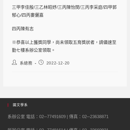
三甲李佳殷/三乙林昭妤/三丙陳怡閔/三丙李采庭/四甲郭
郁心/四丙婁儷嘉
四丙陳有志
※恭喜以上獲獎同學，尚未領取五育獎狀者，請儘速至
勤七樓系辦公室領取。
系總務
2022-12-20
國文學系
系辦公室 電話：02─77491609 | 傳真：02─23638871