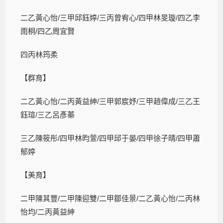
二乙黃心怡/三甲邱鈺婷/三丙曾宥心/四甲林旻璇/四乙李
雨桐/四乙周宜賢
四丙林筠柔
【群育】
二乙黃心怡/二丙黃益紳/三甲郭宸妤/三甲趙偉成/三乙王
鈺瑄/三乙呂彥蓁
三乙陳筱彤/四甲林昀萱/四甲邱于晏/四甲徐子晴/四甲蕭
郁婷
【美育】
二甲陳其豐/二甲陳迎雙/二甲鄒佳景/二乙黃心怡/二丙林
怡均/二丙黃益紳