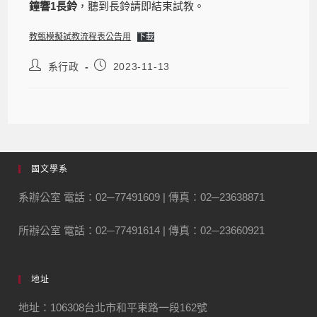
鐘響1長鈴
，聽到長鈴請即結束試教。
教甄模擬試教流程表公告用
下載
系行政
2023-11-13
國文學系
系辦公室 電話：02─77491609 | 傳真：02─23638871
所辦公室 電話：02─77491614 | 傳真：02─23660921
地址
地址：106308台北市和平東路一段162號