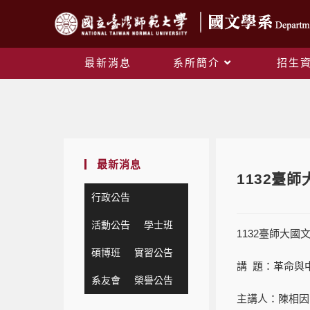
最新消息
系所簡介
招生
最新消息
1132臺
行政公告
活動公告
學士班
1132臺師大
碩博班
實習公告
講 題：革命與
系友會
榮譽公告
主講人：陳相因