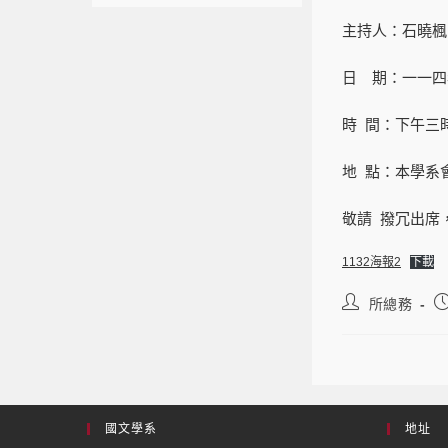
主持人：石曉楓
日 期：一一四
時 間：下午三
地 點：本學系
敬請 撥冗出席
1132海報2
下載
所總務
國文學系
地址