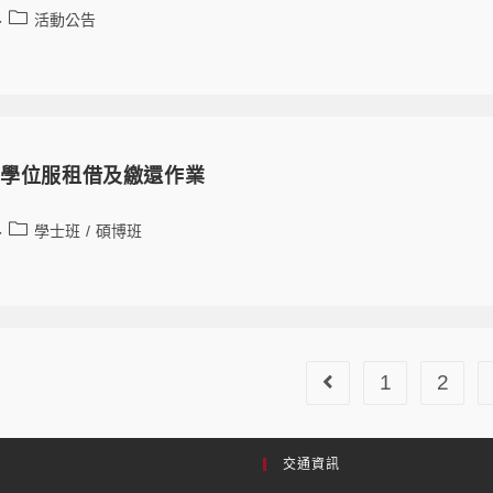
活動公告
士學位服租借及繳還作業
學士班
/
碩博班
1
2
交通資訊