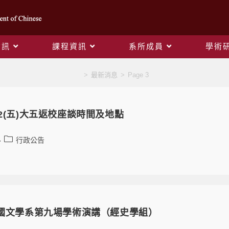
資訊
課程資訊
系所成員
學術
最新消息
>
最新消息
>
Page 3
12(五)大五返校座談時間及地點
行政公告
大國文學系第九場學術演講（經史學組）