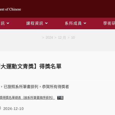
資訊
課程資訊
系所成員
學術
Blog
>
2024
>
12 月
>
10
師大運動文青獎】得獎名單
，已按照系所筆畫排列，恭賀所有得獎者
文青獎得獎名單總表（按系所筆畫順序排列）
下載
2024-12-10